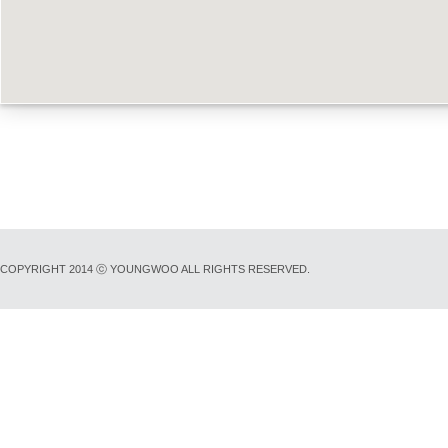
COPYRIGHT 2014 ⓒ YOUNGWOO ALL RIGHTS RESERVED.