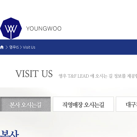
영우IS > Visit Us